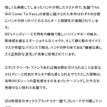
惜しくも解散してしまったバンドが残したラスト作で、名盤「This
Will Come To Pass」の直後に届けられた本作はわずか6分間
にバンドの持つすべてのエネルギーと叙情性が凝縮されていま
す。
90'sインディー・エモ特有の繊細で美しいツインギターの絡み、
焦燥感を煽るエモーショナルなシャウト、そして静と動のダイナミ
クスが完璧なバランスで融合、バンドの持ち味である「繊細な美し
さと圧倒的な混沌」が見事に体現されています。
エモ/スクリーモ・ファンであれば胸を締め付けられること必至な
メロディーと何処かオルタナ感も感じられるザラりとした感触は、
当時のUSシーンの空気感をそのままパッケージングした今なお
色褪せない隠れた名盤です。
350枚限定のオックスブラッドカラー盤で、DLコードが付属してい