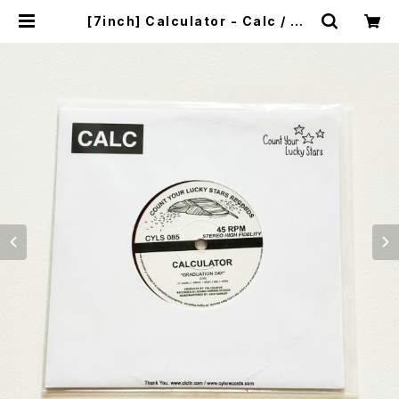
[7inch] Calculator - Calc / Co
unt Your Lucky Stars Records
DISTRO | MALLET MUSIC