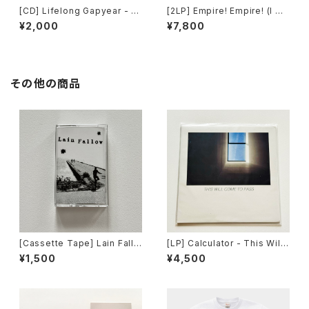
[CD] Lifelong Gapyear - h
[2LP] Empire! Empire! (I Wa
ome for the summer / Far
s a Lonely Estate) - What I
¥2,000
¥7,800
From Home Records DIST
t Takes to Move Forward /
RO
Count Your Lucky Stars Re
cords DISTRO
その他の商品
[Cassette Tape] Lain Fallo
[LP] Calculator - This Will
w - The Path Less Chosen
Come to Pass / Count Your
¥1,500
¥4,500
// Winning Culture / Slow D
Lucky Stars Records DIST
own Records DISTRO
RO