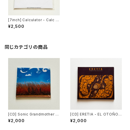
[7inch] Calculator - Calc /
Count Your Lucky Stars Re
¥2,500
cords DISTRO
同じカテゴリの商品
[CD] Sonic Grandmother -
[CD] ERETIA - EL OTOÑO
Kaityu Tunnel / Slow Down
DE LA CIVILIZACIÓN / Slow
¥2,000
¥2,000
Records DISTRO
Down Records DISTRO