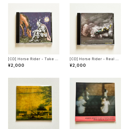
[CD] Horse Rider - Take M
[CD] Horse Rider - Real M
e With You EP / Far From H
elody / Far From Home Re
¥2,000
¥2,000
ome Records DISTRO
cords DISTRO