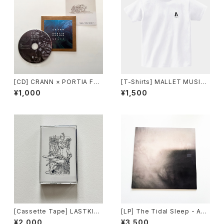
[CD] CRANN × PORTIA FAD
[T-Shirts] MALLET MUSIC
ING SPLIT
- ONE POINT LOGO T (WHI
¥1,000
¥1,500
TE)
[Cassette Tape] LASTKISS
[LP] The Tidal Sleep - Abo
TODIEOFVISCEROTH - ST
ut Leaving And Coming Ho
¥2,000
¥3,500