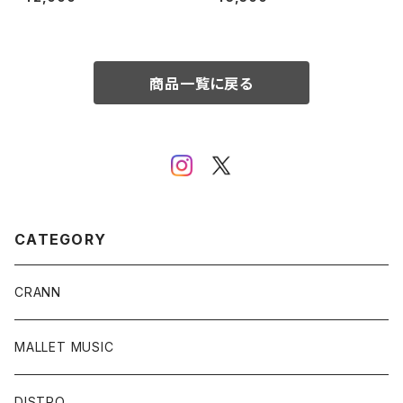
/ Slow Down Records DIST
me / This Charming Man R
RO
ecords DISTRO
商品一覧に戻る
CATEGORY
CRANN
MALLET MUSIC
DISTRO