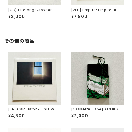
[CD] Lifelong Gapyear - h
[2LP] Empire! Empire! (I Wa
ome for the summer / Far
s a Lonely Estate) - What I
¥2,000
¥7,800
From Home Records DIST
t Takes to Move Forward /
RO
Count Your Lucky Stars Re
cords DISTRO
その他の商品
[LP] Calculator - This Will
[Cassette Tape] AMUKRED
Come to Pass / Count Your
AM - The Album / Slow Do
¥4,500
¥2,000
Lucky Stars Records DIST
wn Records DISTRO
RO