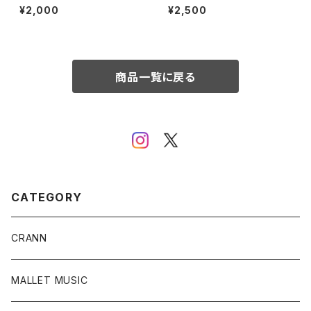
TODIEOFVISCEROTH - ST
ENESS WHITE
¥2,000
¥2,500
/ Slow Down Records DIST
RO
商品一覧に戻る
CATEGORY
CRANN
MALLET MUSIC