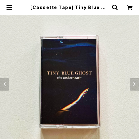
[Cassette Tape] Tiny Blue Gh
ost - The Underneath / Count
Your Lucky Stars Records DIS
TRO | MALLET MUSIC