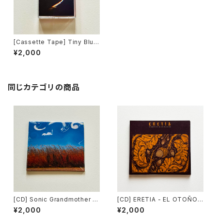
[Cassette Tape] Tiny Blue
Ghost - The Underneath /
¥2,000
Count Your Lucky Stars Re
cords DISTRO
同じカテゴリの商品
[CD] Sonic Grandmother -
[CD] ERETIA - EL OTOÑO
Kaityu Tunnel / Slow Down
DE LA CIVILIZACIÓN / Slow
¥2,000
¥2,000
Records DISTRO
Down Records DISTRO