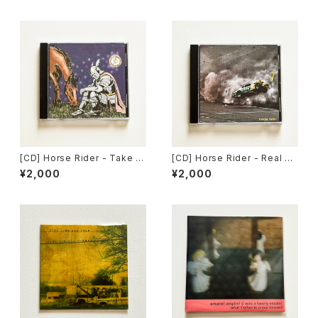
[CD] Horse Rider - Take M
[CD] Horse Rider - Real M
e With You EP / Far From H
elody / Far From Home Re
¥2,000
¥2,000
ome Records DISTRO
cords DISTRO