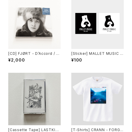
[CD] FJØRT - D’Accord / T
[Sticker] MALLET MUSIC -
his Charming Man Records
LOGO STICKER (2枚セット）
¥2,000
¥100
DISTRO
[Cassette Tape] LASTKISS
[T-Shirts] CRANN - FORGIV