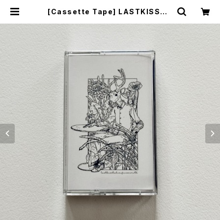
[Cassette Tape] LASTKISSTO
DIEOFVISCEROTH - ST / Slow
Down Records DISTRO | MALL
ET MUSIC