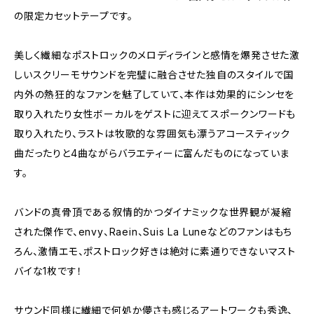
の限定カセットテープです。
美しく繊細なポストロックのメロディラインと感情を爆発させた激
しいスクリーモサウンドを完璧に融合させた独自のスタイルで国
内外の熱狂的なファンを魅了していて、本作は効果的にシンセを
取り入れたり女性ボーカルをゲストに迎えてスポークンワードも
取り入れたり、ラストは牧歌的な雰囲気も漂うアコースティック
曲だったりと4曲ながらバラエティーに富んだものになっていま
す。
バンドの真骨頂である叙情的かつダイナミックな世界観が凝縮
された傑作で、envy、Raein、Suis La Luneなどのファンはもち
ろん、激情エモ、ポストロック好きは絶対に素通りできないマスト
バイな1枚です！
サウンド同様に繊細で何処か儚さも感じるアートワークも秀逸、