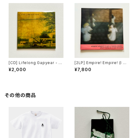
[CD] Lifelong Gapyear - h
[2LP] Empire! Empire! (I Wa
ome for the summer / Far
s a Lonely Estate) - What I
¥2,000
¥7,800
From Home Records DIST
t Takes to Move Forward /
RO
Count Your Lucky Stars Re
cords DISTRO
その他の商品