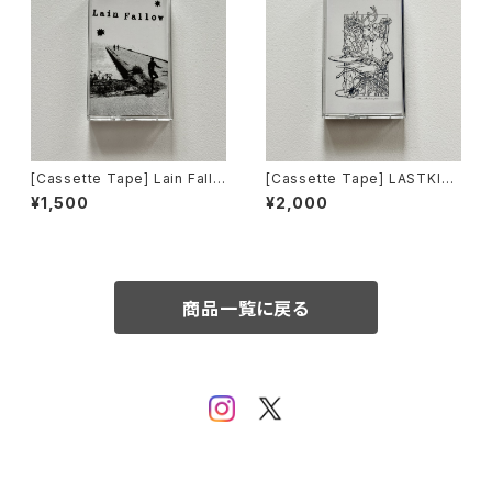
[Cassette Tape] Lain Fallo
[Cassette Tape] LASTKISS
w - The Path Less Chosen
TODIEOFVISCEROTH - ST
¥1,500
¥2,000
// Winning Culture / Slow D
/ Slow Down Records DIST
own Records DISTRO
RO
商品一覧に戻る