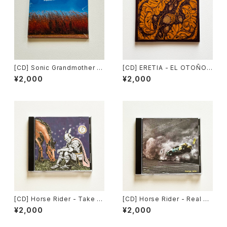
[CD] Sonic Grandmother -
[CD] ERETIA - EL OTOÑO
Kaityu Tunnel / Slow Down
DE LA CIVILIZACIÓN / Slow
¥2,000
¥2,000
Records DISTRO
Down Records DISTRO
[CD] Horse Rider - Take M
[CD] Horse Rider - Real M
e With You EP / Far From H
elody / Far From Home Re
¥2,000
¥2,000
ome Records DISTRO
cords DISTRO