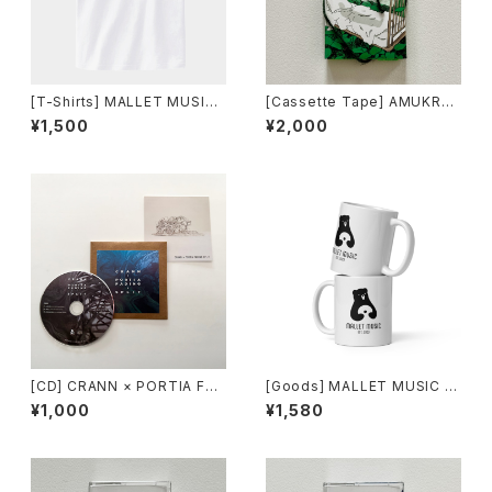
[T-Shirts] MALLET MUSIC
[Cassette Tape] AMUKRED
- ONE POINT LOGO T (WHI
AM - The Album / Slow Do
¥1,500
¥2,000
TE)
wn Records DISTRO
[CD] CRANN × PORTIA FAD
[Goods] MALLET MUSIC -
ING SPLIT
マグカップ
¥1,000
¥1,580