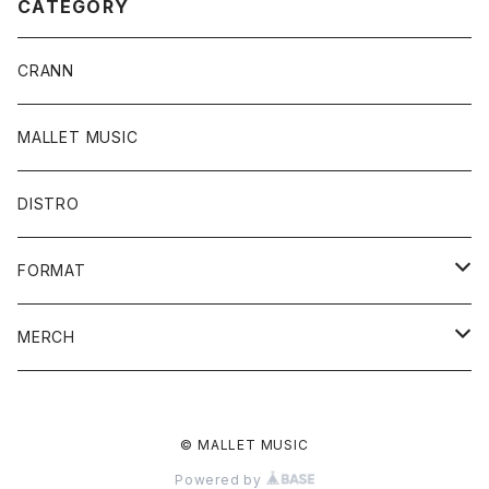
CATEGORY
CRANN
MALLET MUSIC
DISTRO
FORMAT
CD
MERCH
Vinyl
T-SHIRT
© MALLET MUSIC
CASSETTE TAPE
STICKER
Powered by