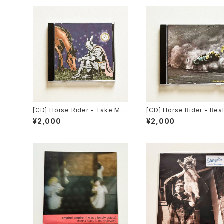
[CD] Horse Rider - Take Me
[CD] Horse Rider - Rea
With You EP / Far From Home
ody / Far From Home R
¥2,000
¥2,000
Records DISTRO
s DISTRO