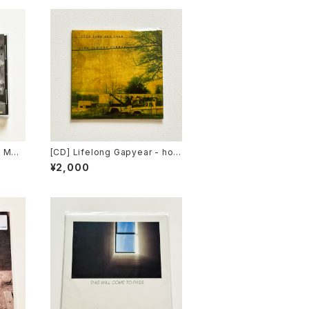
l Mel
[CD] Lifelong Gapyear - hom
ecord
e for the summer / Far From
¥2,000
Home Records DISTRO