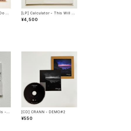
 Do W
[LP] Calculator - This Will Co
anted
me to Pass / Count Your Luc
¥4,500
rs Rec
ky Stars Records DISTRO
s - 2
[CD] CRANN - DEMO#2
/ Slo
¥550
RO