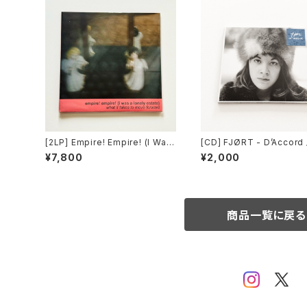
[2LP] Empire! Empire! (I Was
[CD] FJØRT - D’Accord 
a Lonely Estate) - What It Ta
s Charming Man Record
¥7,800
¥2,000
kes to Move Forward / Coun
TRO
t Your Lucky Stars Records
DISTRO
商品一覧に戻る