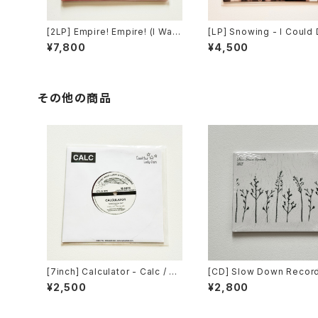
[2LP] Empire! Empire! (I Was
[LP] Snowing - I Could
a Lonely Estate) - What It Ta
hatever I Wanted If I W
¥7,800
¥4,500
kes to Move Forward / Coun
/ Count Your Lucky Sta
t Your Lucky Stars Records
ords DISTRO
DISTRO
その他の商品
[7inch] Calculator - Calc / Co
[CD] Slow Down Record
unt Your Lucky Stars Record
025 Compilation Album 
¥2,500
¥2,800
s DISTRO
w Down Records DIST