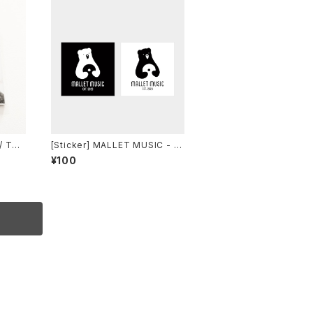
/ Thi
[Sticker] MALLET MUSIC - L
s DIS
OGO STICKER (2枚セット）
¥100