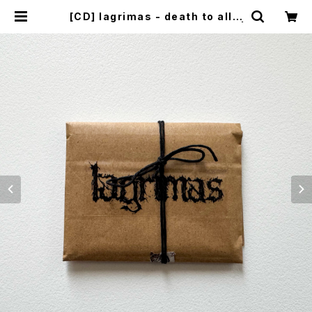
[CD] lagrimas - death to all o
ppressors / VXX DIY DISTRO |
MALLET MUSIC