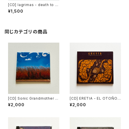
[CD] lagrimas - death to al
l oppressors / VXX DIY DIS
¥1,500
TRO
同じカテゴリの商品
[CD] Sonic Grandmother -
[CD] ERETIA - EL OTOÑO
Kaityu Tunnel / Slow Down
DE LA CIVILIZACIÓN / Slow
¥2,000
¥2,000
Records DISTRO
Down Records DISTRO