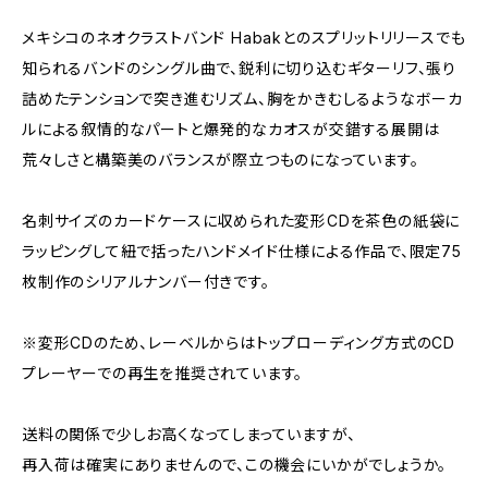
メキシコのネオクラストバンド Habakとのスプリットリリースでも
知られるバンドのシングル曲で、鋭利に切り込むギターリフ、張り
詰めたテンションで突き進むリズム、胸をかきむしるようなボーカ
ルによる叙情的なパートと爆発的なカオスが交錯する展開は
荒々しさと構築美のバランスが際立つものになっています。
名刺サイズのカードケースに収められた変形CDを茶色の紙袋に
ラッピングして紐で括ったハンドメイド仕様による作品で、限定75
枚制作のシリアルナンバー付きです。
※変形CDのため、レーベルからはトップローディング方式のCD
プレーヤーでの再生を推奨されています。
送料の関係で少しお高くなってしまっていますが、
再入荷は確実にありませんので、この機会にいかがでしょうか。