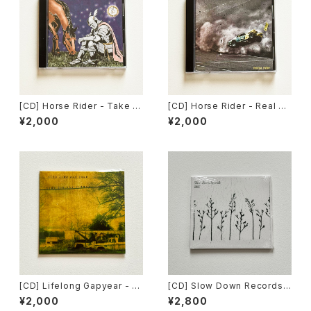
[CD] Horse Rider - Take M
[CD] Horse Rider - Real M
e With You EP / Far From H
elody / Far From Home Re
¥2,000
¥2,000
ome Records DISTRO
cords DISTRO
[CD] Lifelong Gapyear - h
[CD] Slow Down Records -
ome for the summer / Far
2025 Compilation Album /
¥2,000
¥2,800
From Home Records DIST
Slow Down Records DISTR