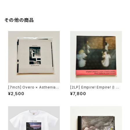
RO
O
その他の商品
[7inch] Overo × Asthenia S
[2LP] Empire! Empire! (I Wa
plit / Count Your Lucky Sta
s a Lonely Estate) - What I
¥2,500
¥7,800
rs Records DISTRO
t Takes to Move Forward /
Count Your Lucky Stars Re
cords DISTRO