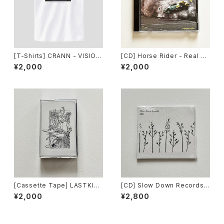
[T-Shirts] CRANN - VISION
[CD] Horse Rider - Real M
S WHITE
elody / Far From Home Re
¥2,000
¥2,000
cords DISTRO
[Cassette Tape] LASTKISS
[CD] Slow Down Records -
TODIEOFVISCEROTH - ST
2025 Compilation Album /
¥2,000
¥2,800
/ Slow Down Records DIST
Slow Down Records DISTR
RO
O